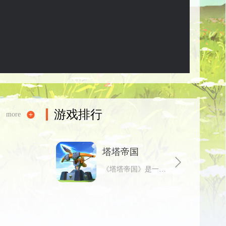
游戏排行

more
塔塔帝国

《塔塔帝国》是一款3D欧美卡通风格的英雄动作塔防手游。众多各具特色、风格迥异的英雄们团结作战，在领主的指挥下抵御黑暗入侵。精美细腻的英雄和技能特效能给您带来出色的塔防战斗体验。强大趣味的RPG养成系统，多维度的技能释放策略，酷炫的全屏大招都能给您带来燃尽十足的战斗快感！游戏同时还拥有全新的玩法，如“随机关卡、套装技能、地形机关等”，满足你对塔防的一切想象！